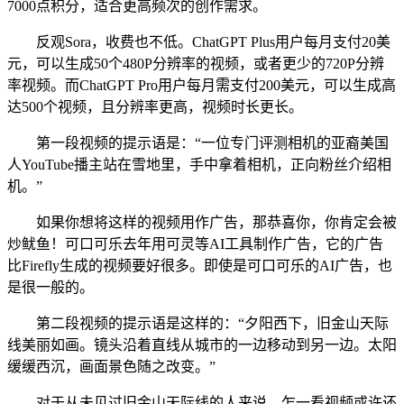
7000点积分，适合更高频次的创作需求。
反观Sora，收费也不低。ChatGPT Plus用户每月支付20美
元，可以生成50个480P分辨率的视频，或者更少的720P分辨
率视频。而ChatGPT Pro用户每月需支付200美元，可以生成高
达500个视频，且分辨率更高，视频时长更长。
第一段视频的提示语是：“一位专门评测相机的亚裔美国
人YouTube播主站在雪地里，手中拿着相机，正向粉丝介绍相
机。”
如果你想将这样的视频用作广告，那恭喜你，你肯定会被
炒鱿鱼！可口可乐去年用可灵等AI工具制作广告，它的广告
比Firefly生成的视频要好很多。即使是可口可乐的AI广告，也
是很一般的。
第二段视频的提示语是这样的：“夕阳西下，旧金山天际
线美丽如画。镜头沿着直线从城市的一边移动到另一边。太阳
缓缓西沉，画面景色随之改变。”
对于从未见过旧金山天际线的人来说，乍一看视频或许还