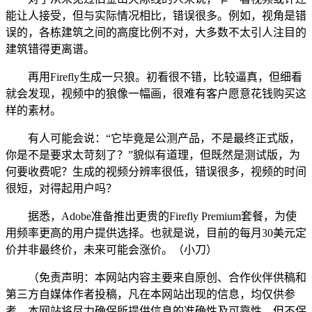
能让人接受，但与实际情况相比，错误很多。例如，视角是错
误的，各栋建筑之间的高度比例不对，大多数不太引人注目的
建筑错得更离谱。
再用Firefly生成一只狼。初看很不错，比较逼真，但细看
就会发现，视频中的狼像一幅画，很难有客户愿意花钱购买这
样的素材。
有人可能会说：“它毕竟是公测产品，不是最终正式版，
你是不是要求太苛刻了？”貌似有道理，但既然是测试版，为
何要收费呢？生成的视频分辨率很低，错误很多，视频的时间
很短，对得起用户吗？
据悉，Adobe准备推出更贵的Firefly Premium套餐，为使
用频率更高的用户提供选择。也就是说，目前的每月30美元定
价并非最终价，未来可能会涨价。（小刀）
（免责声明：本网站内容主要来自原创、合作伙伴供稿和
第三方自媒体作者投稿，凡在本网站出现的信息，均仅供参
考。本网站将尽力确保所提供信息的准确性及可靠性，但不保