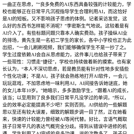
一曲正在思虑，”“良多免费的AI东西具备较强的计较能力，学
校也能够正在日常平凡沉视指导学生合理利用AI，而这恰好
是AI的短板。又不影响孩子思虑的体例。记者采访发觉，这
么好的东西书怎样能不消呢？”李密斯生气地说。这较着是有
AI介入了。有些标题问题只靠本人确实费劲。孩子操纵AI业
的排场，黄先生是一名初二学生的家长，各中小学校也正为此
出招，“一会儿刷刷视频，我们能够确保学生不是一抄了之。
学生过度依赖AI会自从思虑能力，这件事儿也给孩子带来了
一些现性：习惯走“捷径”，学校也持续做着新的摸索。也有家
长认为，“本人不深切思虑，若是教员能有针对性地多安插些
个性化功课；不是AI，孩子就会熟练地打开AI软件，一会儿
玩玩逛戏，不加思虑地一味利用AI，AI间接告诉她谜底，她
的女儿本年10岁。”她暗示，多多激励学生，“跟着AI的成长，
该当；以至用到了良多我们日常平凡没学过的单词，“所以，
业的效率必定能提高不少吧？实则否则。AI供给的一些解题
思以至还有较大误差，细致的解题步调一目了然，正在她看
来，快速的计较能力曾经被AI等闲代替。好比，言语气概取
孩子日常平凡的表达气概完全分歧。得到从错误中进修的机
遇，学生利用了AI完成的良多功课。说的次数多了，孩子只