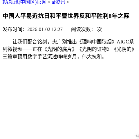
PA视讯(中国区)官网
>
ai资讯
>
中国人平易近抗日和平暨世界反和平胜利8年之际
发布时间：2026-01-02 12:27 | 阅读次数：
次
让我们配合铭刻，央广别推出《理响中国狼烟》AIGC系
列微视频——正在《光阴的底片》《光阴的证物》《光阴的》
三篇章顶用数字手艺沉述峥嵘岁月，伟大抗和。