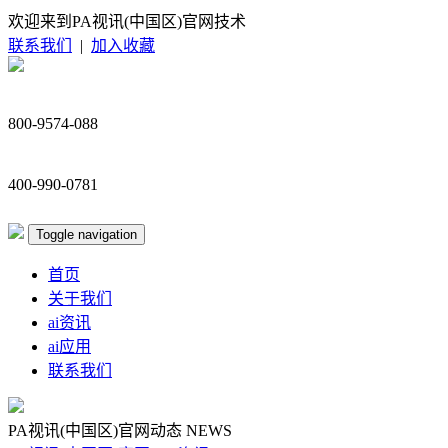
欢迎来到PA视讯(中国区)官网技术
联系我们
|
加入收藏
800-9574-088
400-990-0781
Toggle navigation
首页
关于我们
ai资讯
ai应用
联系我们
PA视讯(中国区)官网动态
NEWS