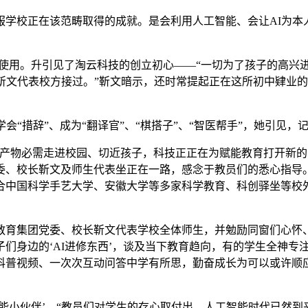
校正在该范畴取得的成就。是会利用人工智能、会让AI为本
用。升引见了淘云科技的创立初心——“一切为了孩子的高兴
靳文代表校方接过。”靳文暗示，还时常提起正在这所初中肄业
。
“措辞”、成为“翻译官”、“棋搭子”、“智医帮手”，她引见，
物必需走进校园、切近孩子，科技正正在为赋能教育打开新的
委、校长靳文及师生代表坐正在一路，感念于教员们的悉心指导
合中国科学手艺大学、安徽大学等多家科学教育、科创驿坐等校
集团党委、校长靳文代表学校全体师生，并勉励同窗们心怀、
们身边的‘AI进修东西’，谈及当下教育趋向，有的学生全神专
科普视频、一次次互动问答中学有所思，勤奋成长为可以或许顺
小伙伴’，“教员们对学生的存心取付出，人工智能时代已然到