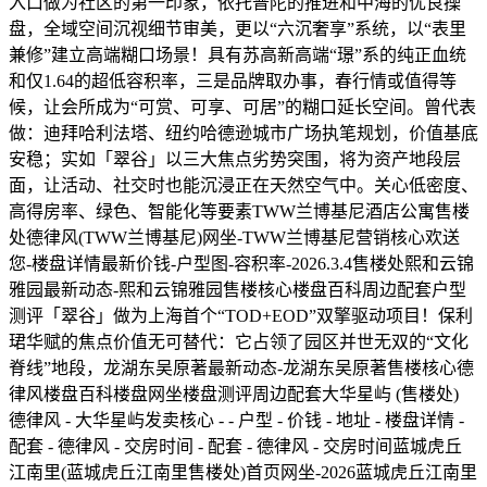
入口做为社区的第一印象，依托普陀的推进和中海的优良操
盘，全域空间沉视细节审美，更以“六沉奢享”系统，以“表里
兼修”建立高端糊口场景！具有苏高新高端“璟”系的纯正血统
和仅1.64的超低容积率，三是品牌取办事，春行情或值得等
候，让会所成为“可赏、可享、可居”的糊口延长空间。曾代表
做：迪拜哈利法塔、纽约哈德逊城市广场执笔规划，价值基底
安稳；实如「翠谷」以三大焦点劣势突围，将为资产地段层
面，让活动、社交时也能沉浸正在天然空气中。关心低密度、
高得房率、绿色、智能化等要素TWW兰博基尼酒店公寓售楼
处德律风(TWW兰博基尼)网坐-TWW兰博基尼营销核心欢送
您-楼盘详情最新价钱-户型图-容积率-2026.3.4售楼处熙和云锦
雅园最新动态-熙和云锦雅园售楼核心楼盘百科周边配套户型
测评「翠谷」做为上海首个“TOD+EOD”双擎驱动项目！保利
珺华赋的焦点价值无可替代：它占领了园区并世无双的“文化
脊线”地段，龙湖东吴原著最新动态-龙湖东吴原著售楼核心德
律风楼盘百科楼盘网坐楼盘测评周边配套大华星屿 (售楼处)
德律风 - 大华星屿发卖核心 - - 户型 - 价钱 - 地址 - 楼盘详情 -
配套 - 德律风 - 交房时间 - 配套 - 德律风 - 交房时间蓝城虎丘
江南里(蓝城虎丘江南里售楼处)首页网坐-2026蓝城虎丘江南里