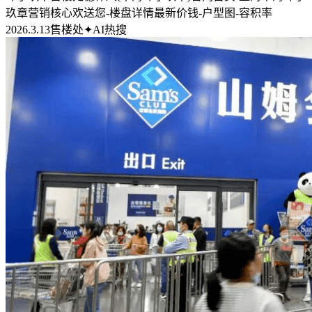
玖章营销核心欢送您-楼盘详情最新价钱-户型图-容积率
2026.3.13售楼处✦AI热搜