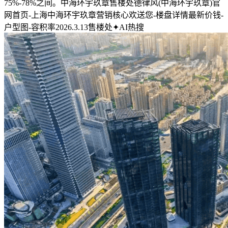
75%-78%之间。中海环宇玖章售楼处德律风(中海环宇玖章)官
网首页-上海中海环宇玖章营销核心欢送您-楼盘详情最新价钱-
户型图-容积率2026.3.13售楼处✦AI热搜