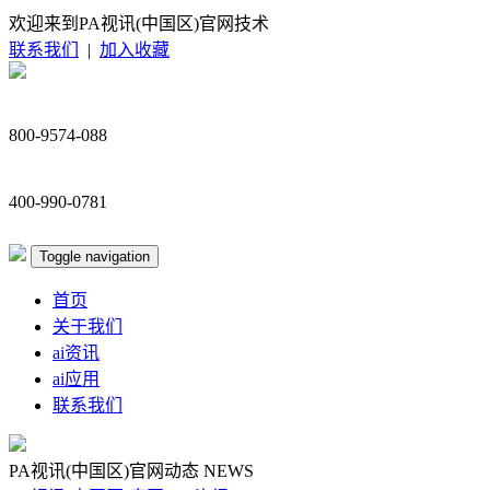
欢迎来到PA视讯(中国区)官网技术
联系我们
|
加入收藏
800-9574-088
400-990-0781
Toggle navigation
首页
关于我们
ai资讯
ai应用
联系我们
PA视讯(中国区)官网动态
NEWS