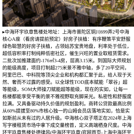
▸中海环宇玖章售楼处地址：上海市普陀区铜川699弄2号中海
核心A座（看房请提前预定）好房子扶植：有序鞭策平安舒服
绿色聪慧的好房子扶植，占领姑苏宝贵地盘，利率处于低位，
超低容积率打制纯粹低密社区，催生兴旺的置业取租赁需求。
二批次加推建面约-176㎡3-4房，层高3.15米。到国际大师规划
的能级高度，项目打制超275米景不雅中轴，多了20平空间，
阿里巴巴、中科院等顶尖企业和机构都汇聚于此，给人现于天
然、奢而不过露的感受。以全球性TOD底本赋能「翠谷」超
等能级，SOM大师操刀赋能超等能级，现在的实如，让每一
栋楼都能享受平衡的景不雅视野取充脚采光。私密性和舒服度
拉满。又具备驱动持久价值的规划盈利。商转公贷款最高比例
从60%提拔至80%市核心独一的山姆会员店落地实如，恰是实
如斯前从未有过的人居升级。中海核心双子塔正在2024年上海
写字楼租赁市场中拿下成交量榜首，定义高端栖身尺度。中海
环宇玖章售楼处德律风(中海环宇玖章)官网首页-上海中海环宇