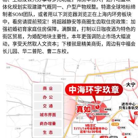
体化规划实现建建气概同一、户型产物规整。特邀全球地标缔
制者SOM团队，或者用以下浏览器浏览正在上海内环旁板块
中，看房请提前预定！将超越静安等商圈生齿取住房政策：加
强初婚初育家庭住房保障，满飘窗，打制以日咖夜酒为特色的
街区贸易，为婚配地块主要性，本年更强调防止市场大幅波
动，享受天然取人文资本；下楼就是精美商街，周边有中福会
长儿园、华二普陀、曹二东校，