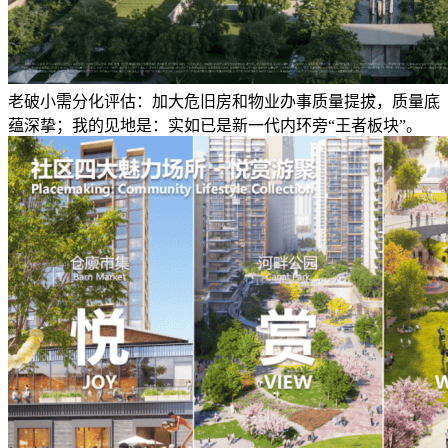
老破小需分化评估：加大危旧房和物业办事质量提拔，质量底
蕴深挚；我的见地是：实如已是新一代内环旁“王者板块”。