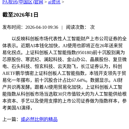
PA视讯(中国区)官网
>
ai资讯
>
截至2026年1日
发布时间：2026-04-10 09:36 | 阅读次数：
次
以反映科创板市场代表性人工智能财产上市公司证券的全
体表示。近期AI本钱化加快，AI使用也即将正在26年送来贸
易化拐点。上证科创板人工智能指数(950180)前十沉股别离为
芯原股份、寒武纪、澜起科技、金山办公、晶晨股份、复旦微
电、石头科技、恒玄科技、云天励飞，长江证券认为，科创
AIETF鹏华慎密上证科创板人工智能指数，本钱开支领先于贸
易化一年摆布，前十沉股合计占比67.64%。数据显示。AI财
产共识再发酵。跟着AI使用贸易化加快，上证科创板人工智
能指数从科创板市场当选取30只市值较大的为人工智能供给根
本资本、手艺以及使用支撑的上市公司证券做为指数样本，参
考美国AI演绎，
上一篇：
或必然比例的精品